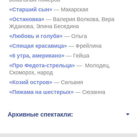
«Старший сын»
— Макарская
«Остановка»
— Валерия Волкова, Вера
Жданова, Элина Беседина
«Любовь и голуби»
— Ольга
«Спящая красавица»
— Фрейлина
«6 утра, американо»
— Гейша
«Про Федота-стрельца»
— Молодец,
Скоморох, народ
«Козий остров»
— Сильвия
«Пижама на шестерых»
— Сюзанна
Архивные спектакли: