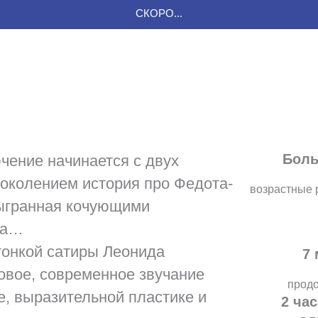
СКОРО...
Боль
ние начинается с двух
околением история про Федота-
возрастные 
зыгранная кочующими
да…
онкой сатиры Леонида
7 
овое, современное звучание
прод
, выразительной пластике и
2 ча