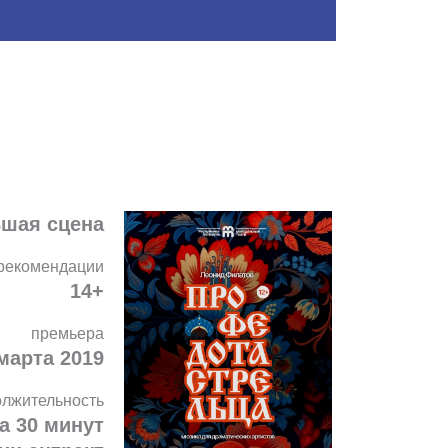
шая сцена
рекомендации
14+
премьера
марта 2019
олжительность
са 30 минут