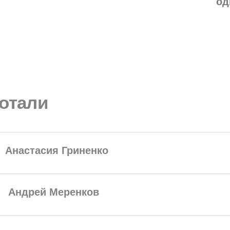
од
ботали
Анастасия Гриненко
Андрей Меренков