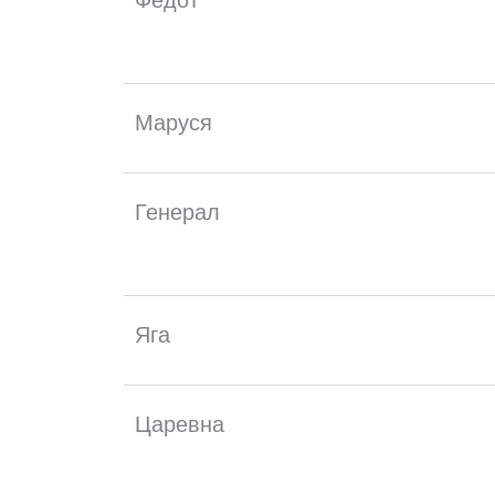
Федот
Маруся
Генерал
Яга
Царевна