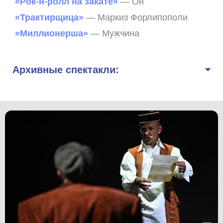
«Рок-н-ролл на закате»
— Он
«Трактирщица»
— Маркиз Форлипополи
«Миллионерша»
— Мужчина
Архивные спектакли: